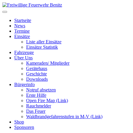
Skip
to
content
Startseite
News
Termine
Einsätze
Liste aller Einsätze
Einsätze Statistik
Fahrzeuge
Über Uns
Kameraden/ Mitglieder
Gerätehaus
Geschichte
Downloads
Bürgerinfo
Notruf absetzen
Erste Hilfe
Open Fire Map (Link)
Rauchmelder
Das Feuer
Waldbrandgefahrenstufen in M-V (Link)
Shop
Sponsoren